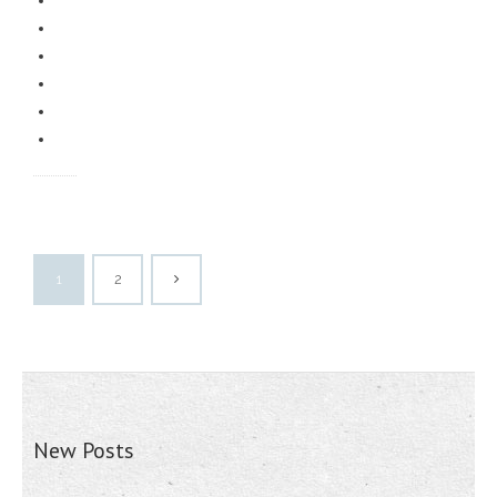
1
2
New Posts